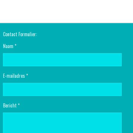
E
E
H
E
L
E
A
L
E
L
R
E
N
E
N
Contact Formulier:
Naam *
E-mailadres *
Bericht *