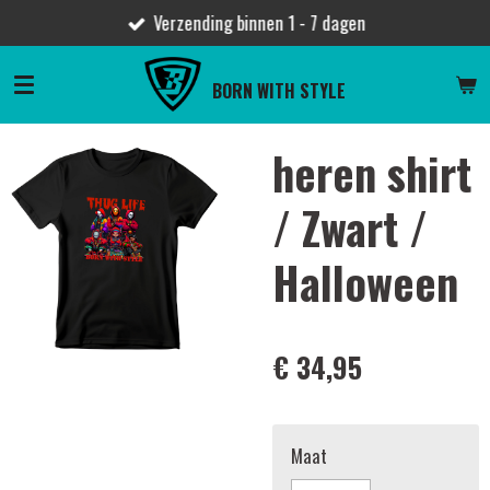
Verzending binnen 1 - 7 dagen
Ga
direct
naar
BORN WITH STYLE
de
hoofdinhoud
heren shirt
/ Zwart /
Halloween
€ 34,95
Maat