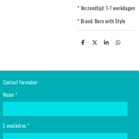
* Verzendtijd: 1-7 werkdagen
* Brand: Born with Style
D
D
S
D
E
E
H
E
L
E
A
L
E
L
R
E
N
E
N
Contact Formulier:
Naam *
E-mailadres *