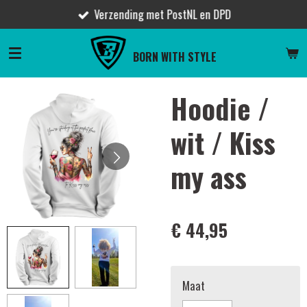
Verzending met PostNL en DPD
Ga
direct
naar
BORN WITH STYLE
de
hoofdinhoud
Hoodie /
wit / Kiss
my ass
€ 44,95
Maat