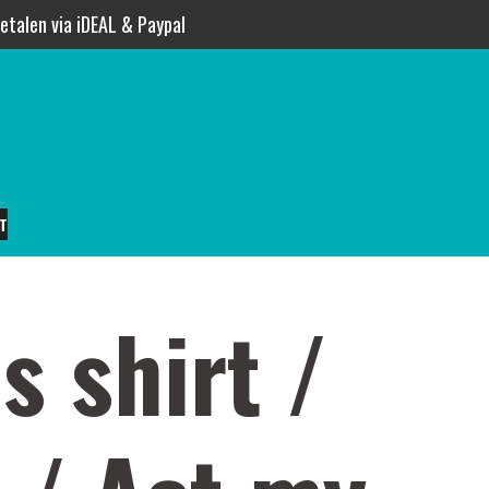
betalen via iDEAL & Paypal
T
 shirt /