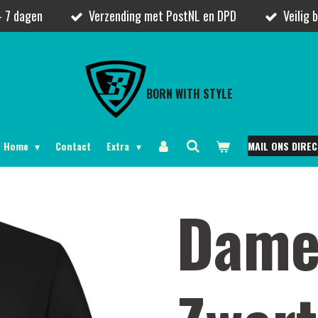
- 7 dagen
Verzending met PostNL en DPD
Veilig 
BORN WITH STYLE
Home
Contact
Extra
MAIL ONS DIREC
Dames