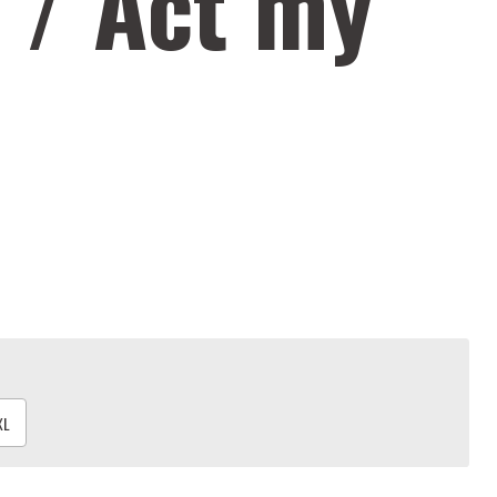
 / Act my
XL