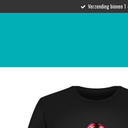
Verzending binnen 1 
Ga
direct
naar
de
hoofdinhoud