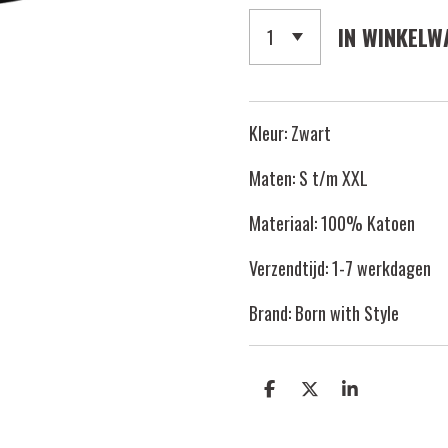
IN WINKELW
Kleur: Zwart
Maten: S t/m XXL
Materiaal: 100% Katoen
Verzendtijd: 1-7 werkdagen
Brand: Born with Style
D
D
S
E
E
H
L
E
A