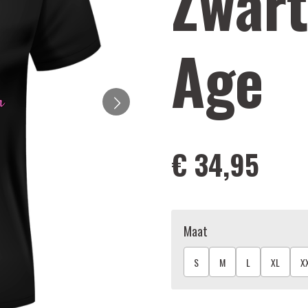
Zwart
Age
€ 34,95
Maat
S
M
L
XL
X