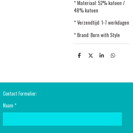
* Materiaal: 52% katoen /
48% katoen
* Verzendtijd: 1-7 werkdagen
* Brand: Born with Style
D
D
S
D
E
E
H
E
L
E
A
L
E
L
R
E
N
E
N
Contact Formulier:
Naam *