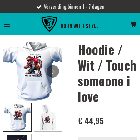
Verzending binnen 1 - 7 dagen
Ga
direct
naar
BORN WITH STYLE
de
hoofdinhoud
Hoodie /
Wit / Touch
someone i
love
€ 44,95