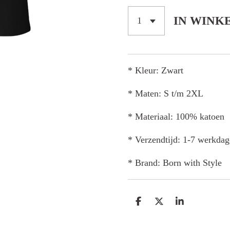
IN WINK
* Kleur: Zwart
* Maten: S t/m 2XL
* Materiaal: 100% katoen
* Verzendtijd: 1-7 werkda
* Brand: Born with Style
D
D
S
E
E
H
L
E
A