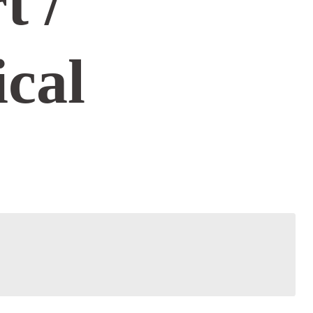
t /
ical