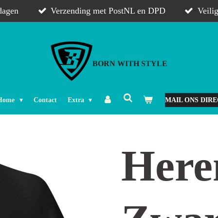
dagen
Verzending met PostNL en DPD
Veili
BORN WITH STYLE
Home
Contact
Extra
MAIL ONS DIR
Heren