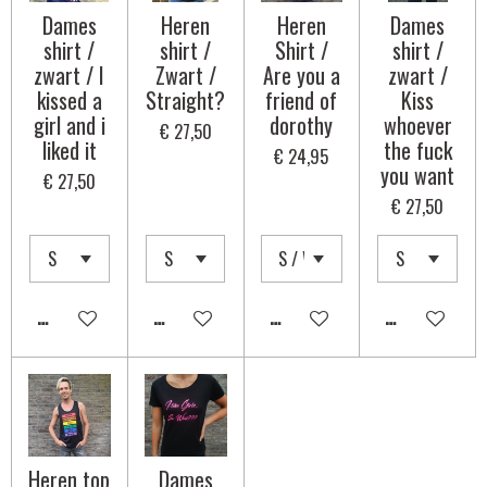
Dames
Heren
Heren
Dames
shirt /
shirt /
Shirt /
shirt /
zwart / I
Zwart /
Are you a
zwart /
kissed a
Straight?
friend of
Kiss
girl and i
dorothy
whoever
€ 27,50
liked it
the fuck
€ 24,95
you want
€ 27,50
€ 27,50
IN WINKELWAGEN
IN WINKELWAGEN
IN WINKELWAGEN
IN WINKELWA
Heren top
Dames