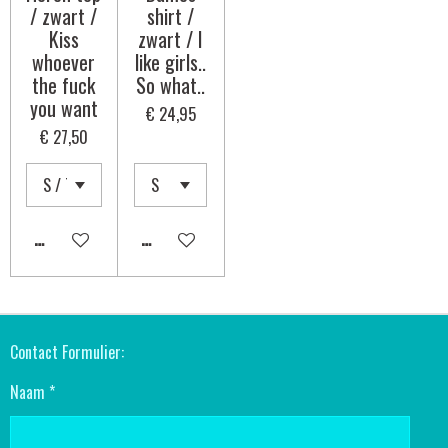
/ zwart /
shirt /
Kiss
zwart / I
whoever
like girls..
the fuck
So what..
you want
€ 24,95
€ 27,50
IN WINKELWAGEN
IN WINKELWAGEN
Contact Formulier:
Naam *