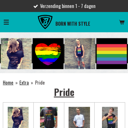
Verzending binnen 1 - 7 dagen
Ga
direct
naar
BORN WITH STYLE
de
hoofdinhoud
Home
»
Extra
»
Pride
Pride